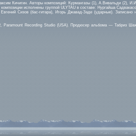
сим Кичигин. Авторы композиций: Курмангазы (1), А.Вивальди (2), И.Ис
Все композиции исполнены группой ULYTAU в составе: Нургайша Садвакасо
Евгений Сизов (бас-гитара), Игорь Джавад-Заде (ударные). Записано
 Paramount Recording Studio (USA). Продюсер альбома — Табриз Ша