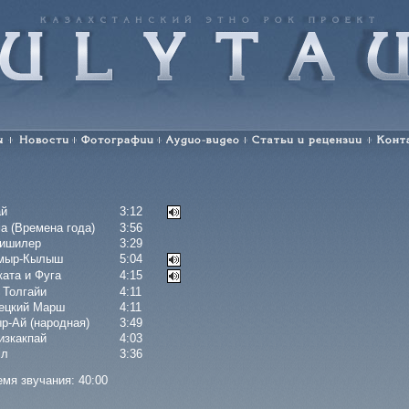
ULYTAU. Казахстанский этно-рок-проект
Новости
Фотографии
Аудио-видео
Статьи и рецензии
Конт
ай
3:12
а (Времена года)
3:56
ришилер
3:29
мыр-Кылыш
5:04
ката и Фуга
4:15
 Толгайи
4:11
ецкий Марш
4:11
р-Ай (народная)
3:49
изкакпай
4:03
iл
3:36
мя звучания: 40:00