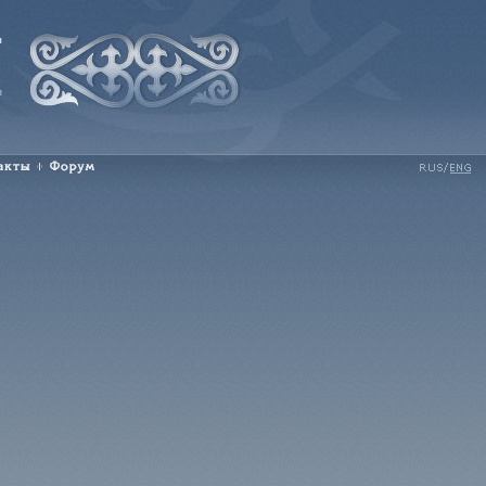
акты
Форум
Rus
Eng