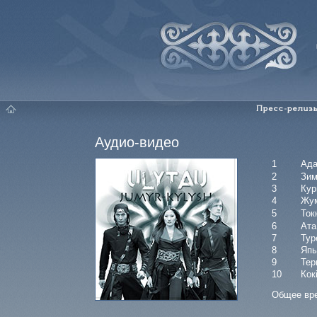
Главная
Пресс-релизы
Аудио-видео
1
Ад
2
Зим
3
Ку
4
Жу
5
Ток
6
Ата
7
Тур
8
Япы
9
Тер
10
Кок
Общее вре