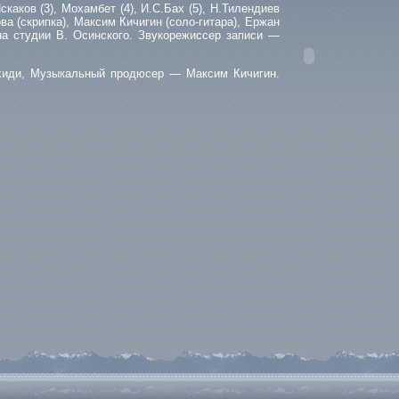
каков (3), Мохамбет (4), И.С.Бах (5), Н.Тилендиев
ва (скрипка), Максим Кичигин (соло-гитара), Ержан
 на студии В. Осинского. Звукорежиссер записи —
хиди, Музыкальный продюсер — Максим Кичигин.