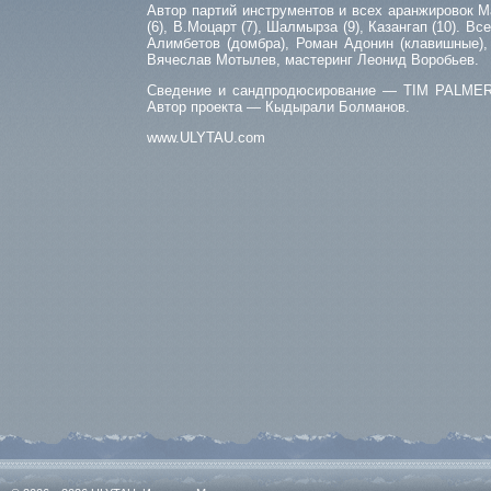
Автор партий инструментов и всех аранжировок Мак
(6), В.Моцарт (7), Шалмырза (9), Казангап (10). 
Алимбетов (домбра), Роман Адонин (клавишные), 
Вячеслав Мотылев, мастеринг Леонид Воробьев.
Сведение и сандпродюсирование — TIM PALMER,
Автор проекта — Кыдырали Болманов.
www.ULYTAU.com